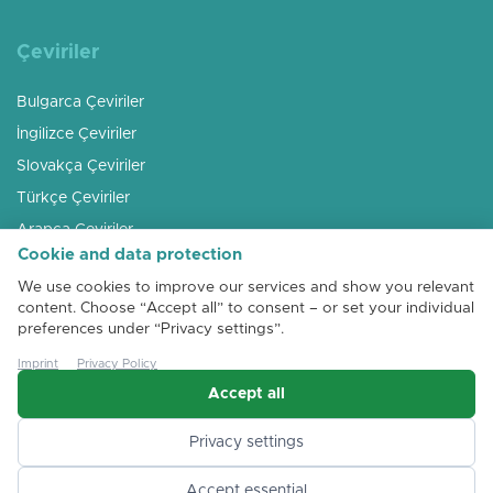
Çeviriler
Bulgarca Çeviriler
İngilizce Çeviriler
Slovakça Çeviriler
Türkçe Çeviriler
Arapça Çeviriler
Cookie and data protection
Rusça Çeviriler
We use cookies to improve our services and show you relevant
Macarca Çeviriler
content. Choose “Accept all” to consent – or set your individual
Romence Çeviriler
preferences under “Privacy settings”.
Arnavutça Çeviriler
Imprint
Privacy Policy
Accept all
Privacy settings
Accept essential
+43 (0)1 72 00 191
Teklif >