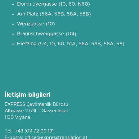
Dommayergasse (10, 60, N60)
Am Platz (56A, 56B, 58A, 58B)
Wenzgasse (10)
Braunschweiggasse (U4)
Hietzing (U4, 10, 60, 51A, 56A, 56B, 58A, 58)
İletişim bilgileri
EXPRESS Çevirmenlik Bürosu
Altgasse 27/III – Gassenlokal
1130 Viyana
Tel.:
+43 (0)1 72 00 191
E-posta:
office@expresstranslation.at