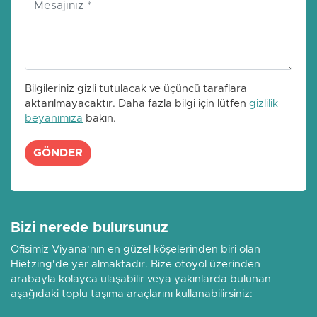
Bilgileriniz gizli tutulacak ve üçüncü taraflara
aktarılmayacaktır. Daha fazla bilgi için lütfen
gizlilik
beyanımıza
bakın.
GÖNDER
Bizi nerede bulursunuz
Ofisimiz Viyana'nın en güzel köşelerinden biri olan
Hietzing'de yer almaktadır. Bize otoyol üzerinden
arabayla kolayca ulaşabilir veya yakınlarda bulunan
aşağıdaki toplu taşıma araçlarını kullanabilirsiniz: