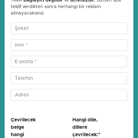
Teklif
bağlayıcı değildir
ve
ücretsizdir
. Bizden size
teklif verdikten sonra herhangi bir reklam
almayacaksınız.
Zorunlu alan
Zorunlu alan
Çevrilecek
Hangi dile,
belge
dillere
hangi
çevrilecek:
*