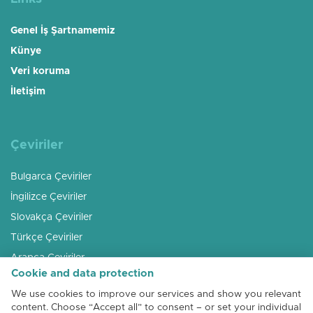
Genel İş Şartnamemiz
Künye
Veri koruma
İletişim
Çeviriler
Bulgarca Çeviriler
İngilizce Çeviriler
Slovakça Çeviriler
Türkçe Çeviriler
Arapça Çeviriler
Cookie and data protection
Rusça Çeviriler
We use cookies to improve our services and show you relevant
Macarca Çeviriler
content. Choose “Accept all” to consent – or set your individual