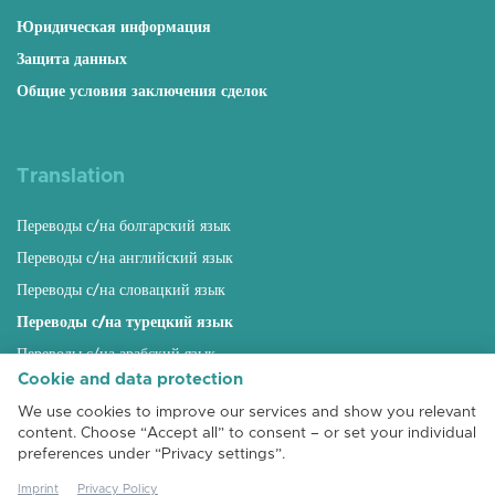
Юридическая информация
Защита данных
Общие условия заключения сделок
Translation
Переводы с/на болгарский язык
Переводы с/на английский язык
Переводы с/на словацкий язык
Переводы с/на турецкий язык
Переводы с/на арабский язык
Cookie and data protection
Переводы с/на русский язык
We use cookies to improve our services and show you relevant
Переводы с/на венгерский язык
content. Choose “Accept all” to consent – or set your individual
Переводы с/на румынский язык
preferences under “Privacy settings”.
Переводы с/на албанский язык
Imprint
Privacy Policy