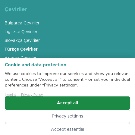
Çeviriler
Bulgarca Çeviriler
İngilizce Çeviriler
Slovakça Çeviriler
Türkçe Çeviriler
Arapça Çeviriler
Cookie and data protection
Rusça Çeviriler
We use cookies to improve our services and show you relevant
Macarca Çeviriler
content. Choose “Accept all” to consent – or set your individual
Romence Çeviriler
preferences under “Privacy settings”.
Arnavutça Çeviriler
Imprint
Privacy Policy
Accept all
Privacy settings
Accept essential
+43 (0)1 72 00 191
Teklif >