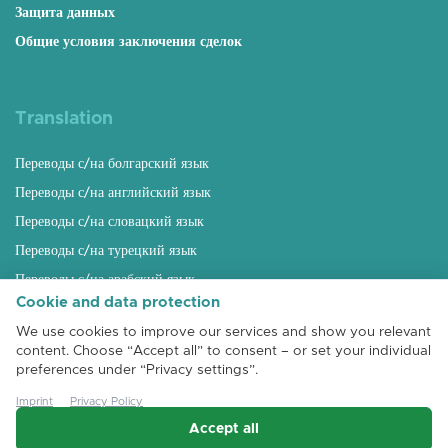
Защита данных
Общие условия заключения сделок
Translation
Переводы с/на болгарский язык
Переводы с/на английский язык
Переводы с/на словацкий язык
Переводы с/на турецкий язык
Переводы с/на арабский язык
Cookie and data protection
Переводы с/на русский язык
We use cookies to improve our services and show you relevant
Переводы с/на венгерский язык
content. Choose “Accept all” to consent – or set your individual
Переводы с/на румынский язык
preferences under “Privacy settings”.
Переводы с/на албанский язык
Imprint
Privacy Policy
Accept all