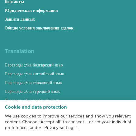
Контакты
Юридическая информация
Защита данных
Общие условия заключения сделок
Translation
Переводы с/на болгарский язык
Переводы с/на английский язык
Переводы с/на словацкий язык
Переводы с/на турецкий язык
Переводы с/на арабский язык
Cookie and data protection
Переводы с/на русский язык
We use cookies to improve our services and show you relevant
Переводы с/на венгерский язык
content. Choose “Accept all” to consent – or set your individual
Переводы с/на румынский язык
preferences under “Privacy settings”.
Переводы с/на албанский язык