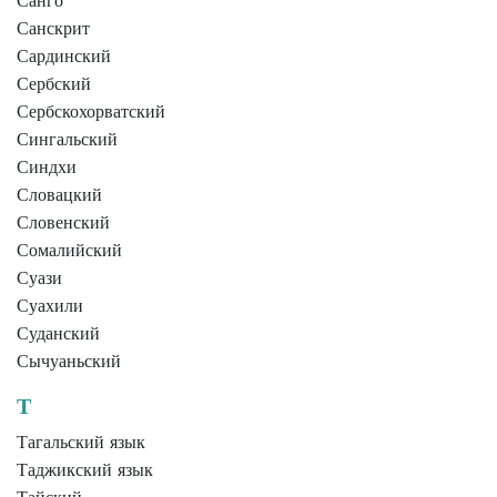
Санго
Санскрит
Сардинский
Сербский
Сербскохорватский
Сингальский
Синдхи
Словацкий
Словенский
Сомалийский
Суази
Суахили
Суданский
Сычуаньский
Т
Тагальский язык
Таджикский язык