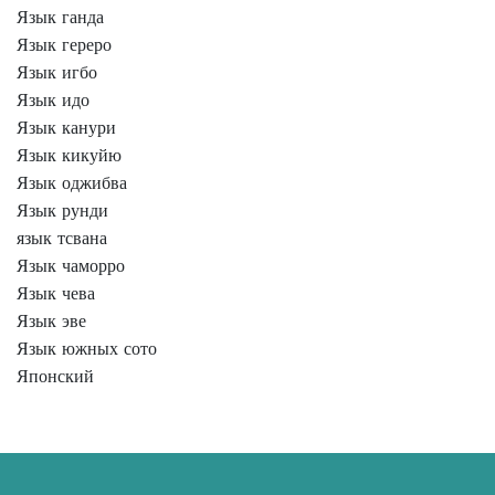
Язык ганда
Язык гереро
Язык игбо
Язык идо
Язык канури
Язык кикуйю
Язык оджибва
Язык рунди
язык тсвана
Язык чаморро
Язык чева
Язык эве
Язык южных сото
Японский