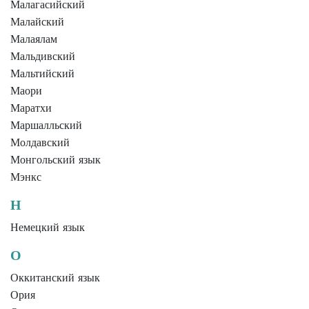
Малагасийский
Малайский
Малаялам
Мальдивский
Мальтийский
Маори
Маратхи
Маршалльский
Молдавский
Монгольский язык
Мэнкс
Н
Немецкий язык
О
Оккитанский язык
Ория