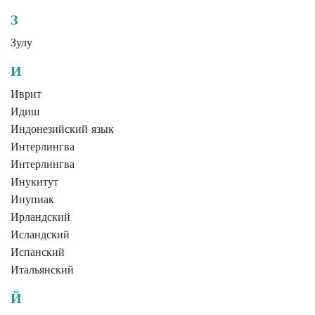
З
Зулу
И
Иврит
Идиш
Индонезийский язык
Интерлингва
Интерлингва
Инукитут
Инупиак
Ирландский
Исландский
Испанский
Итальянский
Й