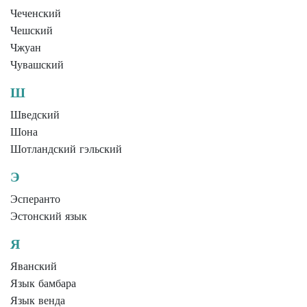
Чеченский
Чешский
Чжуан
Чувашский
Ш
Шведский
Шона
Шотландский гэльский
Э
Эсперанто
Эстонский язык
Я
Яванский
Язык бамбара
Язык венда