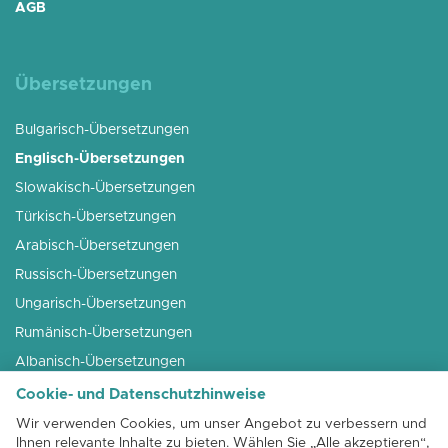
AGB
Übersetzungen
Bulgarisch-Übersetzungen
Englisch-Übersetzungen
Slowakisch-Übersetzungen
Türkisch-Übersetzungen
Arabisch-Übersetzungen
Russisch-Übersetzungen
Ungarisch-Übersetzungen
Rumänisch-Übersetzungen
Albanisch-Übersetzungen
Französisch-Übersetzungen
Cookie- und Datenschutzhinweise
Slowenisch-Übersetzungen
Wir verwenden Cookies, um unser Angebot zu verbessern und
Ihnen relevante Inhalte zu bieten. Wählen Sie „Alle akzeptieren“,